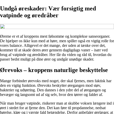
Undgå øreskader: Vær forsigtig med
vatpinde og øredråber
Ørerne er et af kroppens mest følsomme og komplekse sanseorganer.
De hjælper os ikke kun med at høre, men spiller også en vigtig rolle for
vores balance. Alligevel er det mange, der uden at tænke over det,
kommer til at skade deres ører gennem dagligdags vaner – især ved
brug af vatpinde og øredråber. Her får du viden og råd til, hvordan du
passer bedst muligt på dine ører og undgår unødige skader.
Ørevoks – kroppens naturlige beskyttelse
Mange forbinder ørevoks med noget, der skal fjernes, men faktisk har
den en vigtig funktion. Ørevoks beskytter øregangen mod støv,
bakterier og udtørring. Den dannes i den ydre del af øregangen og
bevæger sig langsomt ud af sig selv, hvor den tørrer og falder af.
Når man bruger vatpinde, risikerer man at skubbe voksen længere ind i
øret i stedet for at fjerne den. Det kan føre til propdannelse, nedsat
hørelse, kløe og i værste fald betændelse. Derfor anbefaler ørelæger, at