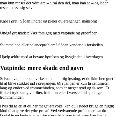
man kun renser det ydre øre – altså den del, man kan se – og lader
resten passe sig selv.
Kløe i øret? Sådan lindrer og plejer du øregangen skånsomt
Undgå øreskader: Vær forsigtig med vatpinde og øredråber
Svimmelhed eller balanceproblem? Sådan kender du forskellen
Hjælp ældre med at bevare hørelsen og livsglæden i hverdagen
Vatpinde: mere skade end gavn
Selvom vatpinde kan virke som en hurtig løsning, er de ikke beregnet
til at blive stukket ind i øregangen. Øregangen er kun få centimeter
lang og ender ved trommehinden, som er meget tynd og følsom. Et
forkert tryk kan give rifter, irritation eller i værste fald sprænge
trommehinden.
Hvis du føler, at du har meget ørevoks, kan du i stedet bruge en fugtig
klud til at tørre det ydre øre af. Ved vedvarende problemer bør du
kontakte en læge eller en øre-næse-hals-specialist, som kan fjerne