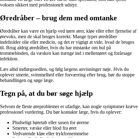
voksen sikkert med professionelt udstyr.
Øredråber – brug dem med omtanke
Øredråber kan være en hjælp ved tørre ører, kløe eller efter fjernelse af
ørevoks, men de skal bruges korrekt. Mange typer øredråber
indeholder olie eller medicin, og det er vigtigt at vide, hvad de bruges
til. Brug aldrig øredråber, hvis du har mistanke om hul på
trommehinden, da væsken kan trænge ind i mellemøret og forårsage
infektion.
Læs altid indlægssedlen, og følg lægens anvisninger nøje. Hvis du
oplever smerte, svimmelhed eller forværring efter brug, bør du stoppe
behandlingen og søge læge.
Tegn på, at du bør søge hjælp
Selvom de fleste øreproblemer er ufarlige, kan nogle symptomer kræve
professionel vurdering. Du bør kontakte læge, hvis du oplever:
Pludseligt høretab eller susen for ørerne
Smerter, væske eller blod fra øret
Vedvarende kløe eller trykfornemmelse