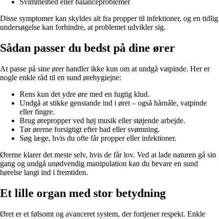
Svimmelhed eller balanceproblemer
Disse symptomer kan skyldes alt fra propper til infektioner, og en tidlig
undersøgelse kan forhindre, at problemet udvikler sig.
Sådan passer du bedst på dine ører
At passe på sine ører handler ikke kun om at undgå vatpinde. Her er
nogle enkle råd til en sund ørehygiejne:
Rens kun det ydre øre med en fugtig klud.
Undgå at stikke genstande ind i øret – også hårnåle, vatpinde
eller fingre.
Brug ørepropper ved høj musik eller støjende arbejde.
Tør ørerne forsigtigt efter bad eller svømning.
Søg læge, hvis du ofte får propper eller infektioner.
Ørerne klarer det meste selv, hvis de får lov. Ved at lade naturen gå sin
gang og undgå unødvendig manipulation kan du bevare en sund
hørelse langt ind i fremtiden.
Et lille organ med stor betydning
Øret er et følsomt og avanceret system, der fortjener respekt. Enkle