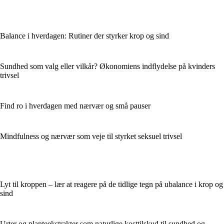
Balance i hverdagen: Rutiner der styrker krop og sind
Sundhed som valg eller vilkår? Økonomiens indflydelse på kvinders
trivsel
Find ro i hverdagen med nærvær og små pauser
Mindfulness og nærvær som veje til styrket seksuel trivsel
Lyt til kroppen – lær at reagere på de tidlige tegn på ubalance i krop og
sind
Urter og planteekstrakter som naturlige kosttilskud til sundhed og