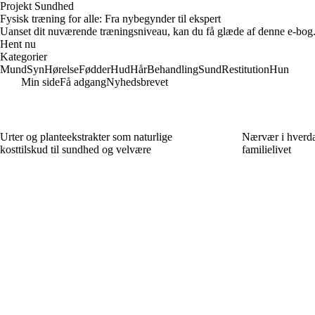
Projekt Sundhed
Fysisk træning for alle: Fra nybegynder til ekspert
Uanset dit nuværende træningsniveau, kan du få glæde af denne e-bog. 
Hent nu
Kategorier
Mund
Syn
Hørelse
Fødder
Hud
Hår
Behandling
Sund
Restitution
Hun
Min side
Få adgang
Nyhedsbrevet
Urter og planteekstrakter som naturlige
Nærvær i hverda
kosttilskud til sundhed og velvære
familielivet