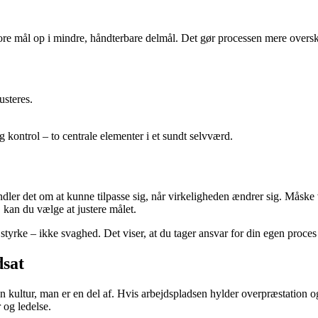
store mål op i mindre, håndterbare delmål. Det gør processen mere oversk
usteres.
 kontrol – to centrale elementer i et sundt selvværd.
dler det om at kunne tilpasse sig, når virkeligheden ændrer sig. Måske vi
g, kan du vælge at justere målet.
å styrke – ikke svaghed. Det viser, at du tager ansvar for din egen proce
dsat
kultur, man er en del af. Hvis arbejdspladsen hylder overpræstation og k
 og ledelse.