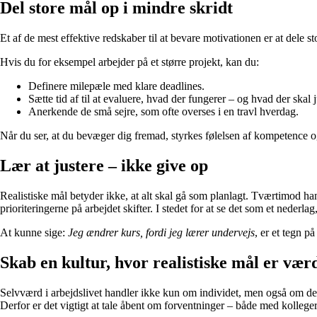
Del store mål op i mindre skridt
Et af de mest effektive redskaber til at bevare motivationen er at dele 
Hvis du for eksempel arbejder på et større projekt, kan du:
Definere milepæle med klare deadlines.
Sætte tid af til at evaluere, hvad der fungerer – og hvad der skal j
Anerkende de små sejre, som ofte overses i en travl hverdag.
Når du ser, at du bevæger dig fremad, styrkes følelsen af kompetence og
Lær at justere – ikke give op
Realistiske mål betyder ikke, at alt skal gå som planlagt. Tværtimod han
prioriteringerne på arbejdet skifter. I stedet for at se det som et nederla
At kunne sige:
Jeg ændrer kurs, fordi jeg lærer undervejs
, er et tegn p
Skab en kultur, hvor realistiske mål er vær
Selvværd i arbejdslivet handler ikke kun om individet, men også om den 
Derfor er det vigtigt at tale åbent om forventninger – både med kolleger