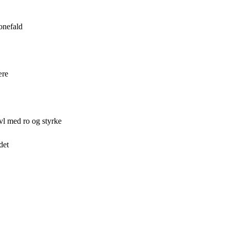
onefald
ære
ivl med ro og styrke
det