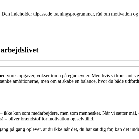
Den indeholder tilpassede træningsprogrammer, råd om motivation og tip
 arbejdslivet
d vores opgaver, vokser troen på egne evner. Men hvis vi konstant sætter
 sænke ambitionerne, men om at skabe en balance, hvor du både udfordre
 ikke kun som medarbejdere, men som mennesker. Når vi sætter mål, der e
å – bliver brændstof for motivation og selvtillid.
gang på gang oplever, at du ikke når det, du har sat dig for, kan det und