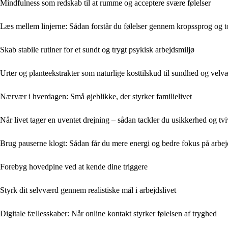
Mindfulness som redskab til at rumme og acceptere svære følelser
Læs mellem linjerne: Sådan forstår du følelser gennem kropssprog og t
Skab stabile rutiner for et sundt og trygt psykisk arbejdsmiljø
Urter og planteekstrakter som naturlige kosttilskud til sundhed og velv
Nærvær i hverdagen: Små øjeblikke, der styrker familielivet
Når livet tager en uventet drejning – sådan tackler du usikkerhed og tv
Brug pauserne klogt: Sådan får du mere energi og bedre fokus på arbej
Forebyg hovedpine ved at kende dine triggere
Styrk dit selvværd gennem realistiske mål i arbejdslivet
Digitale fællesskaber: Når online kontakt styrker følelsen af tryghed