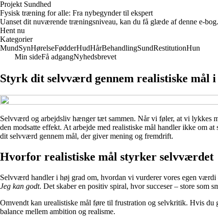
Projekt Sundhed
Fysisk træning for alle: Fra nybegynder til ekspert
Uanset dit nuværende træningsniveau, kan du få glæde af denne e-bog. 
Hent nu
Kategorier
Mund
Syn
Hørelse
Fødder
Hud
Hår
Behandling
Sund
Restitution
Hun
Min side
Få adgang
Nyhedsbrevet
Styrk dit selvværd gennem realistiske mål i
Selvværd og arbejdsliv hænger tæt sammen. Når vi føler, at vi lykkes me
den modsatte effekt. At arbejde med realistiske mål handler ikke om at
dit selvværd gennem mål, der giver mening og fremdrift.
Hvorfor realistiske mål styrker selvværdet
Selvværd handler i høj grad om, hvordan vi vurderer vores egen værdi –
Jeg kan godt
. Det skaber en positiv spiral, hvor succeser – store som sm
Omvendt kan urealistiske mål føre til frustration og selvkritik. Hvis du 
balance mellem ambition og realisme.