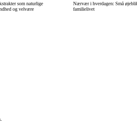
kstrakter som naturlige
Nærvær i hverdagen: Små øjeblik
sundhed og velvære
familielivet
.